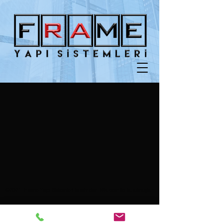
©2021, Frame Yapı Sistemleri tarafından Wix.com ile kurulmuştur.